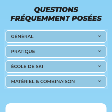
to
QUESTIONS
go
to
FRÉQUEMMENT POSÉES
the
first
slide
GÉNÉRAL
PRATIQUE
ÉCOLE DE SKI
MATÉRIEL & COMBINAISON