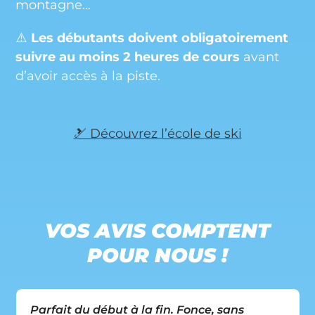
montagne…
⚠️
Les débutants doivent obligatoirement
suivre au moins 2 heures de cours
avant
d’avoir accès à la piste.
🎿 Découvrez l’école de ski
VOS AVIS COMPTENT
POUR NOUS !
Use
Super ! Rien à redire — tout s’est déroulé