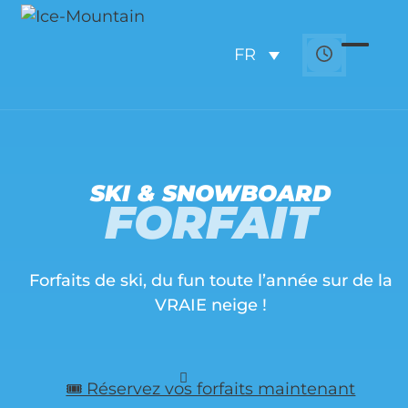
Skip
to
FR
content
Open
Close
mobil
mobil
menu
menu
SKI & SNOWBOARD
FORFAIT
Forfaits de ski, du fun toute l’année sur de la
VRAIE neige !
🎟️ Réservez vos forfaits maintenant