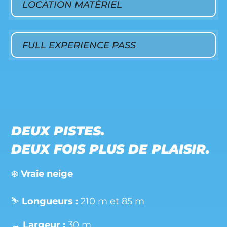
LOCATION MATÉRIEL
FULL EXPERIENCE PASS
DEUX PISTES.
DEUX FOIS PLUS DE PLAISIR.
❄️
V
raie neige
⛷️
Longueurs :
210 m et 85 m
↔️
Largeur :
30 m