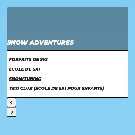
Use
the
left
and
SNOW ADVENTURES
right
arrow
keys
FORFAITS DE SKI
to
ÉCOLE DE SKI
access
SNOWTUBING
the
YETI CLUB (ÉCOLE DE SKI POUR ENFANTS)
carousel
navigation
buttons
Press
escape