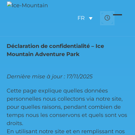
Skip
to
FR
content
Open
Close
mobil
mobil
menu
menu
Déclaration de confidentialité – Ice
Mountain Adventure Park
Dernière mise à jour : 17/11/2025
Cette page explique quelles données
personnelles nous collectons via notre site,
pour quelles raisons, pendant combien de
temps nous les conservons et quels sont vos
droits.
En utilisant notre site et en remplissant nos