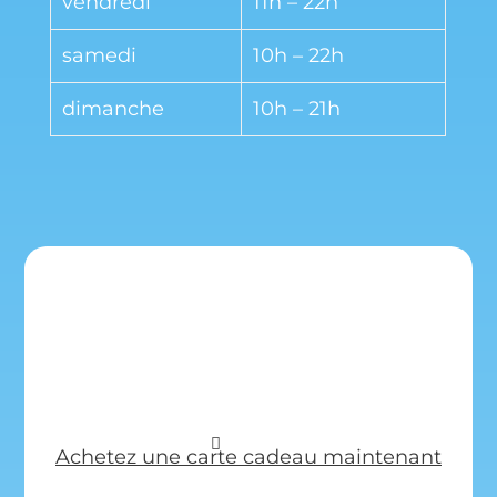
vendredi
11h – 22h
samedi
10h – 22h
dimanche
10h – 21h
SMALL GIFT
BIG ADVENTURE
Achetez une carte cadeau maintenant