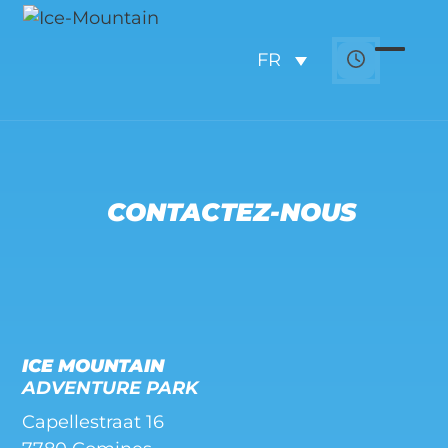
Skip
to
FR
content
Open
Close
mobil
mobil
menu
menu
CONTACTEZ-NOUS
ICE MOUNTAIN
ADVENTURE PARK
Capellestraat 16