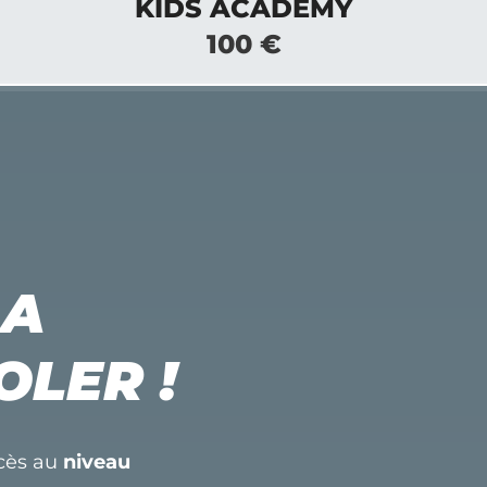
KIDS ACADEMY
100 €
LA
OLER !
ccès au
niveau