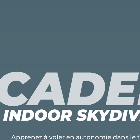
CAD
INDOOR SKYDIV
Apprenez à voler en autonomie dans le t