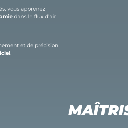
és, vous apprenez
nomie
dans le flux d’air
înement et de précision
iciel
.
MAÎTRIS