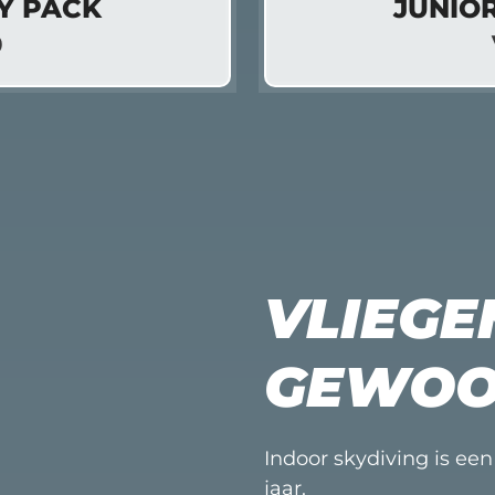
Y PACK
JUNIO
9
VLIEGE
GEWOO
Indoor skydiving is ee
jaar.