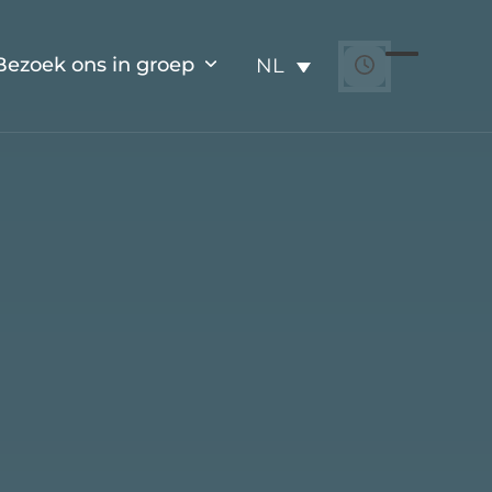
Bezoek ons in groep
NL
Open
Close
mobile
mobile
menu
menu