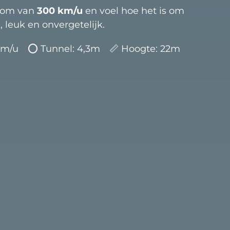
room van
300 km/u
en voel hoe het is om
, leuk en onvergetelijk.
0 km/u ⭕ Tunnel: 4,3m 📏 Hoogte: 22m