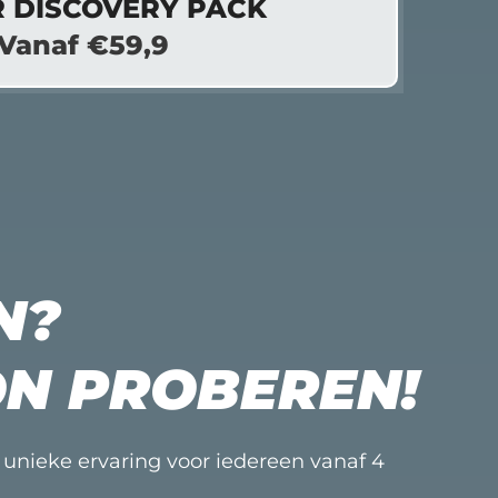
R DISCOVERY PACK
Vanaf €59,9
N?
N PROBEREN!
n unieke ervaring voor iedereen vanaf 4