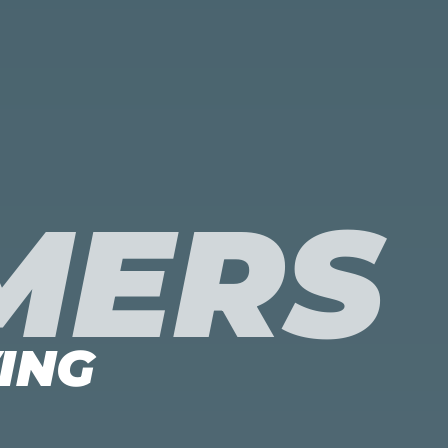
IMERS
ING