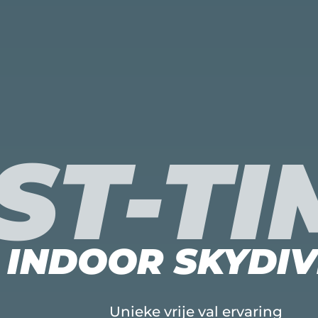
ST-T
INDOOR SKYDIV
Unieke vrije val ervaring