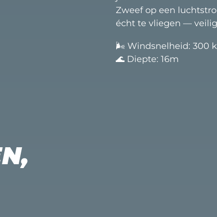
Zweef op een luchtst
écht te vliegen — veilig
🌬️ Windsnelheid: 30
🌊 Diepte: 16m
EN,