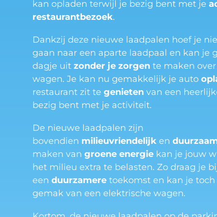
kan opladen terwijl je bezig bent met je
ac
restaurantbezoek
.
Dankzij deze nieuwe laadpalen hoef je nie
gaan naar een aparte laadpaal en kan je 
dagje uit
zonder je zorgen
te maken over
wagen. Je kan nu gemakkelijk je auto
op
restaurant zit te
genieten
van een heerlijke
bezig bent met je activiteit.
De nieuwe laadpalen zijn
bovendien
milieuvriendelijk
en
duurzaa
maken van
groene energie
kan je jouw 
het milieu extra te belasten. Zo draag je bi
een
duurzamere
toekomst en kan je toch
gemak van een elektrische wagen.
Kortom, de nieuwe laadpalen op de parkin