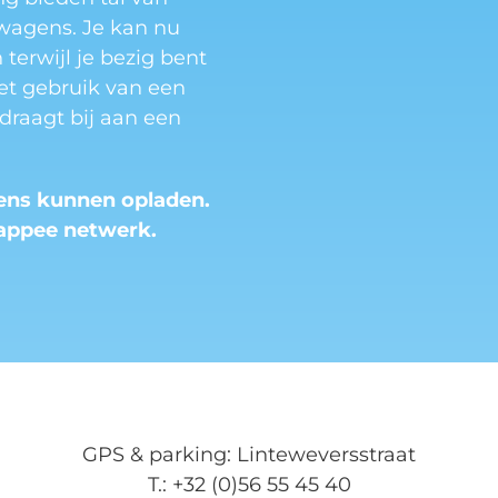
 wagens. Je kan nu
terwijl je bezig bent
het gebruik van een
draagt bij aan een
gens kunnen opladen.
appee netwerk.
GPS & parking: Linteweversstraat
T.: +32 (0)56 55 45 40