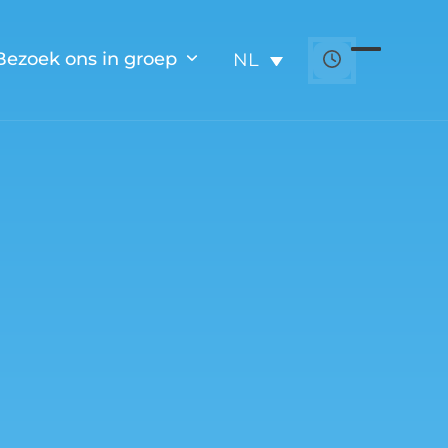
Bezoek ons in groep
NL
Open
Close
mobile
mobile
menu
menu