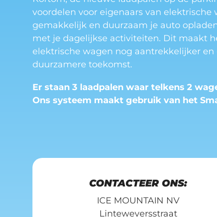
voordelen voor eigenaars van elektrische
gemakkelijk en duurzaam je auto opladen 
met je dagelijkse activiteiten. Dit maakt 
elektrische wagen nog aantrekkelijker en 
duurzamere toekomst.
Er staan 3 laadpalen waar telkens 2 wa
Ons systeem maakt gebruik van het Sm
CONTACTEER ONS:
ICE MOUNTAIN NV
Linteweversstraat