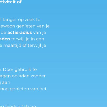
tiviteit of
t langer op zoek te
gewoon genieten van je
 de
actieradius
van je
laden
terwijl je in een
 maaltijd of terwijl je
m
. Door gebruik te
wagen opladen zonder
j aan
 nog genieten van het
g bieden tal van