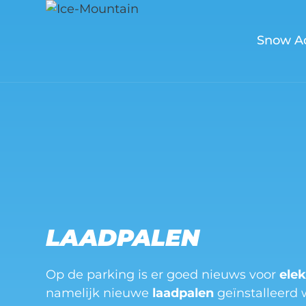
Skip
to
Snow A
content
LAADPALEN
Op de parking is er goed nieuws voor
ele
namelijk nieuwe
laadpalen
geïnstalleerd 